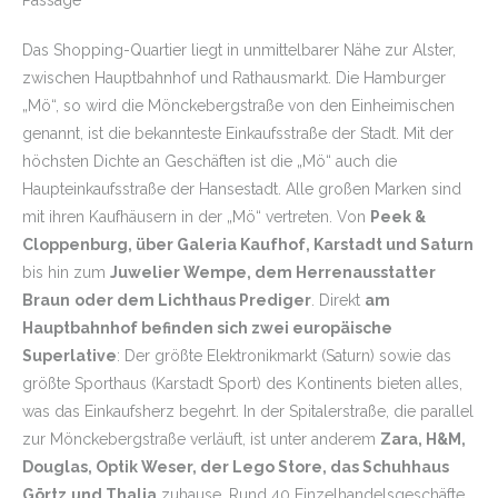
Das Shopping-Quartier liegt in unmittelbarer Nähe zur Alster,
zwischen Hauptbahnhof und Rathausmarkt. Die Hamburger
„Mö“, so wird die Mönckebergstraße von den Einheimischen
genannt, ist die bekannteste Einkaufsstraße der Stadt. Mit der
höchsten Dichte an Geschäften ist die „Mö“ auch die
Haupteinkaufsstraße der Hansestadt. Alle großen Marken sind
mit ihren Kaufhäusern in der „Mö“ vertreten. Von
Peek &
Cloppenburg, über Galeria Kaufhof, Karstadt und Saturn
bis hin zum
Juwelier Wempe, dem Herrenausstatter
Braun
oder dem Lichthaus Prediger
. Direkt
am
Hauptbahnhof befinden sich zwei europäische
Superlative
: Der größte Elektronikmarkt (Saturn) sowie das
größte Sporthaus (Karstadt Sport) des Kontinents bieten alles,
was das Einkaufsherz begehrt. In der Spitalerstraße, die parallel
zur Mönckebergstraße verläuft, ist unter anderem
Zara, H&M,
Douglas, Optik Weser, der Lego Store, das Schuhhaus
Görtz
und Thalia
zuhause. Rund 40 Einzelhandelsgeschäfte,