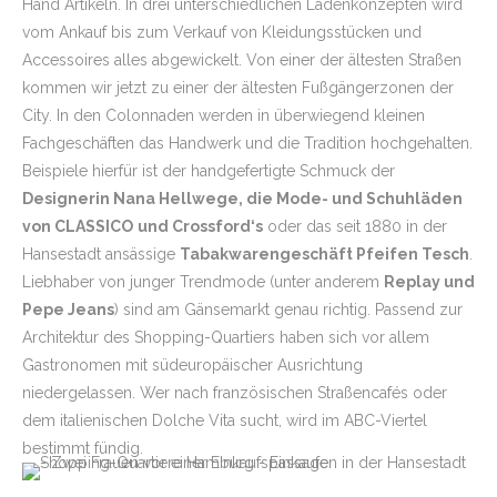
Hand Artikeln. In drei unterschiedlichen Ladenkonzepten wird
vom Ankauf bis zum Verkauf von Kleidungsstücken und
Accessoires alles abgewickelt. Von einer der ältesten Straßen
kommen wir jetzt zu einer der ältesten Fußgängerzonen der
City. In den Colonnaden werden in überwiegend kleinen
Fachgeschäften das Handwerk und die Tradition hochgehalten.
Beispiele hierfür ist der handgefertigte Schmuck der
Designerin Nana Hellwege, die Mode- und Schuhläden
von CLASSICO
und Crossford‘s
oder das seit 1880 in der
Hansestadt ansässige
Tabakwarengeschäft Pfeifen Tesch
.
Liebhaber von junger Trendmode (unter anderem
Replay und
Pepe Jeans
) sind am Gänsemarkt genau richtig. Passend zur
Architektur des Shopping-Quartiers haben sich vor allem
Gastronomen mit südeuropäischer Ausrichtung
niedergelassen. Wer nach französischen Straßencafés oder
dem italienischen Dolche Vita sucht, wird im ABC-Viertel
bestimmt fündig.