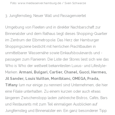
Foto: www.mediaserver.hamburg.de / Sven Schwarze
3. Jungfernstieg, Neuer Wall und Passagenviertel
Umgebung von Fleeten und in direkter Nachbarschaft zur
Binnenalster und dem Rathaus liegt dieses Shopping-Quartier
im Zentrum der Elbmetropole. Das Herz der Hamburger
Shoppingszene besticht mit herrlichen Prachtbauten in
unmittelbarer Wassernähe sowie Einkaufsboulevards und -
passagen zum Flanieren. Die Liste der Stores liest sich wie das
Who is Who der weltweit bekanntesten Luxus- und Lifestyle-
Marken.
Armani, Bulgari, Cartier, Chanel, Gucci, Hermes,
Jil Sander,
Louis Vuitton, Montblanc, OMEGA, Prada,
Tiffany
(um nur einige zu nennen) sind Unternehmen, die hier
eine Filiale unterhalten. Zu einem kurzen oder auch etwas
längeren Zwischenstopp laden zahlreiche Bistros, Cafés, Bars
und Restaurants mit zum Teil einmaligen Ausblicken auf
Jungfernsteg und Binnenalster ein. Ein ganz besonderer Tipp