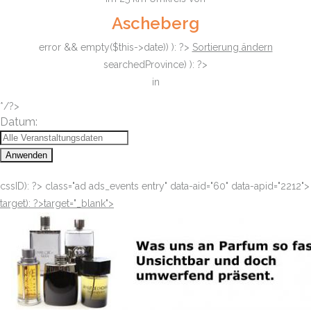
Ascheberg
error && empty($this->date)) ): ?>
Sortierung ändern
searchedProvince) ): ?>
in
*/?>
Datum:
Anwenden
cssID): ?>
class="ad ads_events entry" data-aid="60" data-apid="2212">
target): ?>target="_blank"
>