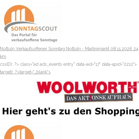
Nottuln
Verkaufsoffener Sonntag Nottuln - Martinimarkt
08.11.2026
24
km
cssID): ?>
class="ad ads_events entry" data-aid="17" data-apid="2212">
target): ?>target="_blank"
>