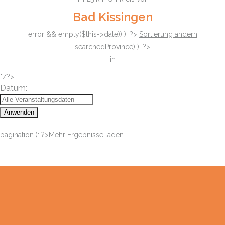
Bad Kissingen
error && empty($this->date)) ): ?>
Sortierung ändern
searchedProvince) ): ?>
in
*/?>
Datum:
Anwenden
pagination ): ?>
Mehr Ergebnisse laden