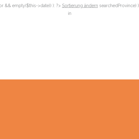
or && empty($this->date)) ): ?>
Sortierung ändern
searchedProvince) )
in