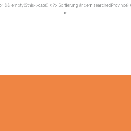
or && empty($this->date)) ): ?>
Sortierung ändern
searchedProvince) )
in