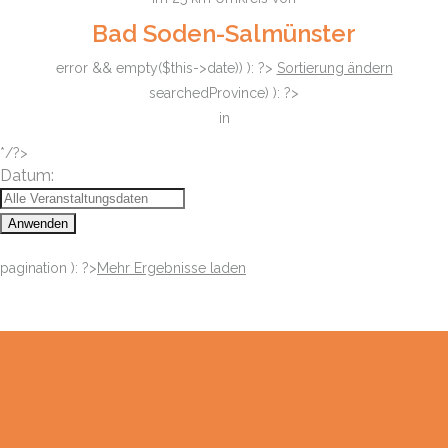
Bad Soden-Salmünster
error && empty($this->date)) ): ?>
Sortierung ändern
searchedProvince) ): ?>
in
*/?>
Datum:
Anwenden
pagination ): ?>
Mehr Ergebnisse laden