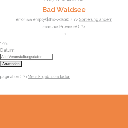
Bad Waldsee
error && empty($this->date)) ): ?>
Sortierung ändern
searchedProvince) ): ?>
in
*/?>
Datum:
Anwenden
pagination ): ?>
Mehr Ergebnisse laden