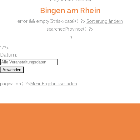
Bingen am Rhein
error && empty($this->date)) ): ?>
Sortierung ändern
searchedProvince) ): ?>
in
*/?>
Datum:
Anwenden
pagination ): ?>
Mehr Ergebnisse laden