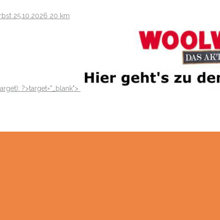
rbst
25.10.2026
20 km
target): ?>target="_blank"
>