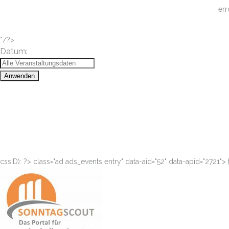
err
*/?>
Datum:
Anwenden
cssID): ?>
class="ad ads_events entry" data-aid="52" data-apid="2721">