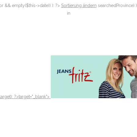
or && empty($this->date)) ): ?>
Sortierung ändern
searchedProvince) )
in
target): ?>target="_blank"
>