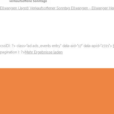
Ellwangen (Jagst)
Verkaufsoffener Sonntag Ellwangen - Ellwanger He
cssID): ?>
class="ad ads_events entry" data-aid="17" data-apid="2721">
pagination ): ?>
Mehr Ergebnisse laden