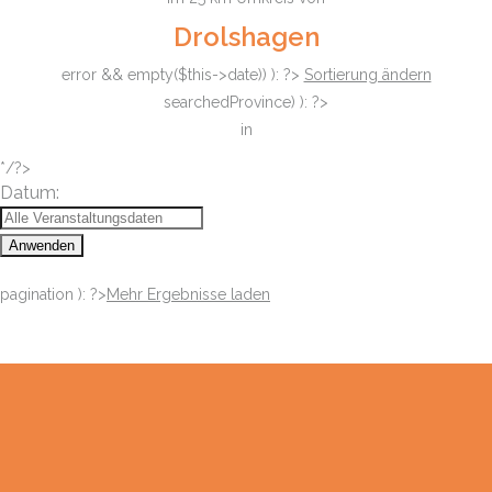
Drolshagen
error && empty($this->date)) ): ?>
Sortierung ändern
searchedProvince) ): ?>
in
*/?>
Datum:
Anwenden
pagination ): ?>
Mehr Ergebnisse laden