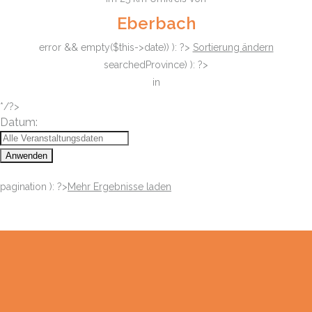
Eberbach
error && empty($this->date)) ): ?>
Sortierung ändern
searchedProvince) ): ?>
in
*/?>
Datum:
Anwenden
pagination ): ?>
Mehr Ergebnisse laden