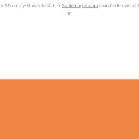
or && empty($this->date)) ): ?>
Sortierung ändern
searchedProvince) )
in