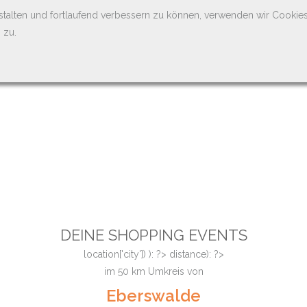
stalten und fortlaufend verbessern zu können, verwenden wir Cookie
 zu.
DEINE SHOPPING EVENTS
location['city']) ): ?>
distance): ?>
im
50
km Umkreis von
Eberswalde