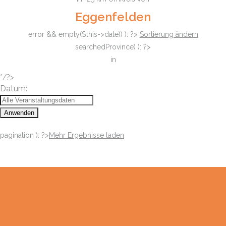
Eggenfelden
error && empty($this->date)) ): ?>
Sortierung ändern
searchedProvince) ): ?>
in
*/?>
Datum:
Anwenden
pagination ): ?>
Mehr Ergebnisse laden