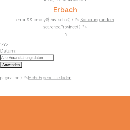
Erbach
error && empty($this->date)) ): ?>
Sortierung ändern
searchedProvince) ): ?>
in
*/?>
Datum:
Anwenden
pagination ): ?>
Mehr Ergebnisse laden