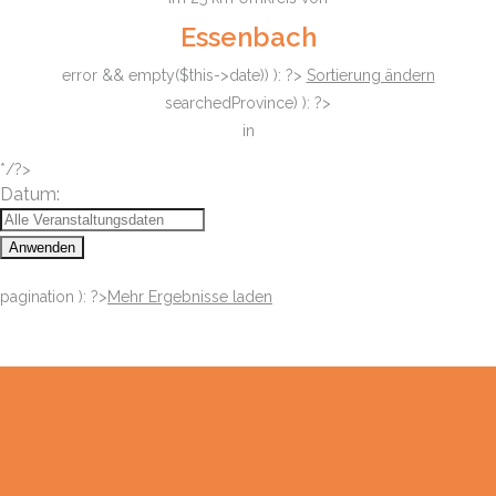
Essenbach
error && empty($this->date)) ): ?>
Sortierung ändern
searchedProvince) ): ?>
in
*/?>
Datum:
Anwenden
pagination ): ?>
Mehr Ergebnisse laden