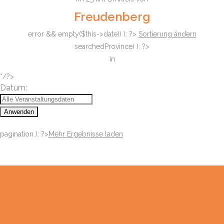
Freudenberg
error && empty($this->date)) ): ?>
Sortierung ändern
searchedProvince) ): ?>
in
*/?>
Datum:
Anwenden
pagination ): ?>
Mehr Ergebnisse laden