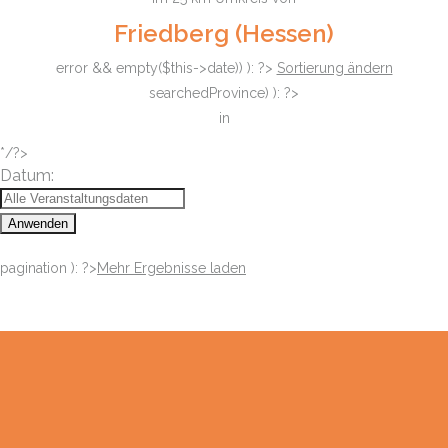
Friedberg (Hessen)
error && empty($this->date)) ): ?>
Sortierung ändern
searchedProvince) ): ?>
in
*/?>
Datum:
Anwenden
pagination ): ?>
Mehr Ergebnisse laden