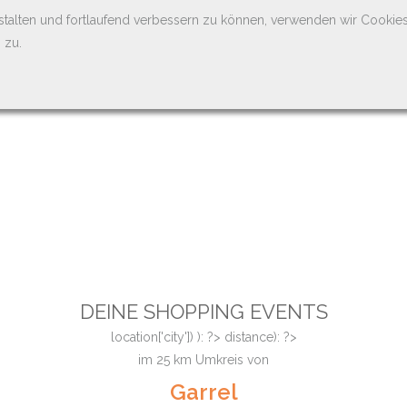
stalten und fortlaufend verbessern zu können, verwenden wir Cookie
 zu.
DEINE SHOPPING EVENTS
location['city']) ): ?>
distance): ?>
im
25
km Umkreis von
Garrel