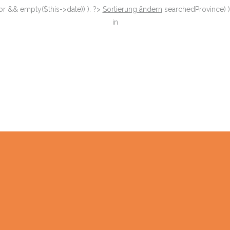
or && empty($this->date)) ): ?>
Sortierung ändern
searchedProvince) )
in