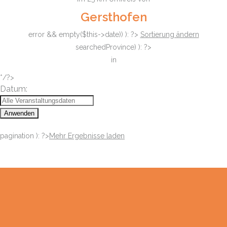
Gersthofen
error && empty($this->date)) ): ?>
Sortierung ändern
searchedProvince) ): ?>
in
*/?>
Datum:
Anwenden
pagination ): ?>
Mehr Ergebnisse laden