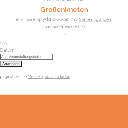
Großenkneten
error && empty($this->date)) ): ?>
Sortierung ändern
searchedProvince) ): ?>
in
*/?>
Datum:
Anwenden
pagination ): ?>
Mehr Ergebnisse laden