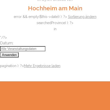
Hochheim am Main
error && empty($this->date)) ): ?>
Sortierung ändern
searchedProvince) ): ?>
in
*/?>
Datum:
Anwenden
pagination ): ?>
Mehr Ergebnisse laden