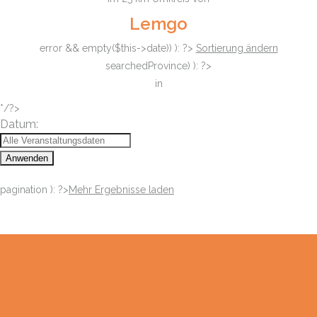
Lemgo
error && empty($this->date)) ): ?>
Sortierung ändern
searchedProvince) ): ?>
in
*/?>
Datum:
Anwenden
pagination ): ?>
Mehr Ergebnisse laden