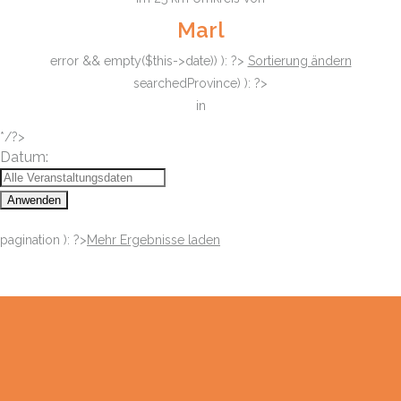
Marl
error && empty($this->date)) ): ?>
Sortierung ändern
searchedProvince) ): ?>
in
*/?>
Datum:
Anwenden
pagination ): ?>
Mehr Ergebnisse laden