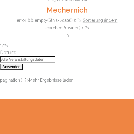
Mechernich
error && empty($this->date)) ): ?>
Sortierung ändern
searchedProvince) ): ?>
in
*/?>
Datum:
Anwenden
pagination ): ?>
Mehr Ergebnisse laden