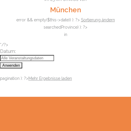
München
error && empty($this->date)) ): ?>
Sortierung ändern
searchedProvince) ): ?>
in
*/?>
Datum:
Anwenden
pagination ): ?>
Mehr Ergebnisse laden