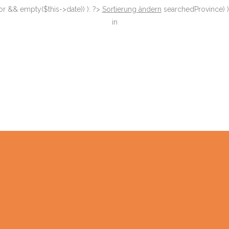
or && empty($this->date)) ): ?>
Sortierung ändern
searchedProvince) )
in