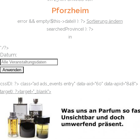
Pforzheim
error && empty($this->date)) ): ?>
Sortierung ändern
searchedProvince) ): ?>
in
*/?>
Datum:
Anwenden
cssID): ?>
class="ad ads_events entry" data-aid="60" data-apid="848">
target): ?>target="_blank"
>