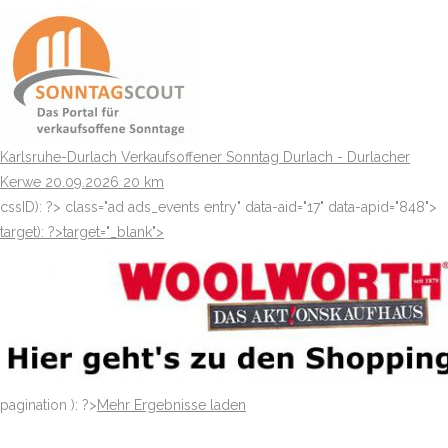
Karlsruhe-Durlach
Verkaufsoffener Sonntag Durlach - Durlacher
Kerwe
20.09.2026
20 km
cssID): ?>
class="ad ads_events entry" data-aid="17" data-apid="848">
target): ?>target="_blank"
>
pagination ): ?>
Mehr Ergebnisse laden