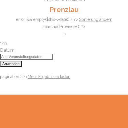
Prenzlau
error && empty($this->date)) ): ?>
Sortierung ändern
searchedProvince) ): ?>
in
*/?>
Datum:
Anwenden
pagination ): ?>
Mehr Ergebnisse laden