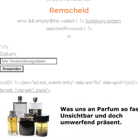
Remscheid
error && empty($this->date)) ): ?>
Sortierung ändern
searchedProvince) ): ?>
in
*/?>
Datum:
Anwenden
cssID): ?>
class="ad ads_events entry" data-aid="60" data-apid="1305">
target): ?>target="_blank"
>