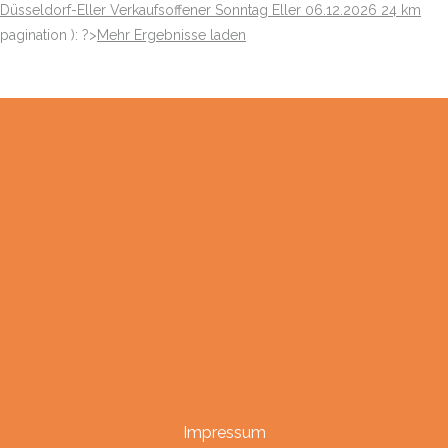
Düsseldorf-Eller
Verkaufsoffener Sonntag Eller
06.12.2026
24 km
pagination ): ?>
Mehr Ergebnisse laden
Impressum