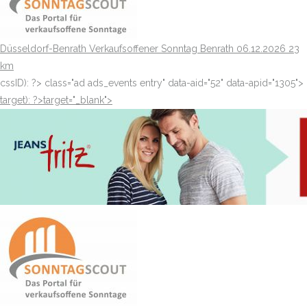
Düsseldorf-Benrath
Verkaufsoffener Sonntag Benrath
06.12.2026
23
km
cssID): ?>
class="ad ads_events entry" data-aid="52" data-apid="1305">
target): ?>target="_blank"
>