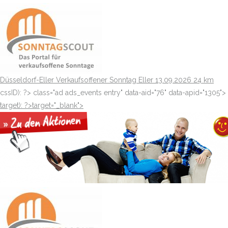
Düsseldorf-Eller
Verkaufsoffener Sonntag Eller
13.09.2026
24 km
cssID): ?>
class="ad ads_events entry" data-aid="76" data-apid="1305">
target): ?>target="_blank"
>