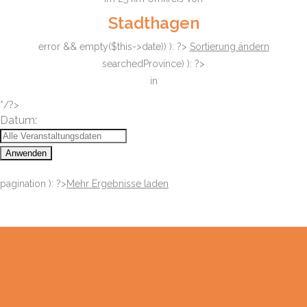
Stadthagen
error && empty($this->date)) ): ?>
Sortierung ändern
searchedProvince) ): ?>
in
*/?>
Datum:
Anwenden
pagination ): ?>
Mehr Ergebnisse laden