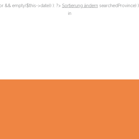
or && empty($this->date)) ): ?>
Sortierung ändern
searchedProvince) )
in