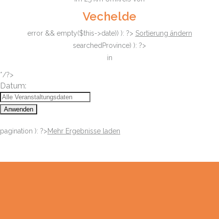
Vechelde
error && empty($this->date)) ): ?>
Sortierung ändern
searchedProvince) ): ?>
in
*/?>
Datum:
Anwenden
pagination ): ?>
Mehr Ergebnisse laden