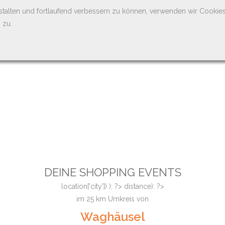
stalten und fortlaufend verbessern zu können, verwenden wir Cookie
 zu.
DEINE SHOPPING EVENTS
location['city']) ): ?>
distance): ?>
im
25
km Umkreis von
Waghäusel