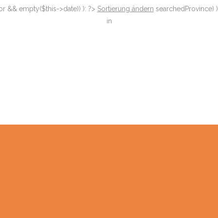
or && empty($this->date)) ): ?>
Sortierung ändern
searchedProvince) )
in